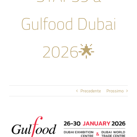
Azienda
Gulfood Dubai
News & Eventi
2026🌟
Academy
Contatti
Precedente
Prossimo
🍨 Il Gelato Artigianale
FAQS
Ingrandisci
immagine