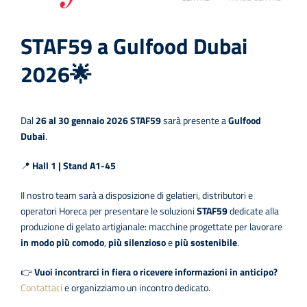
STAF59 a Gulfood Dubai
2026🌟
Dal
26 al 30 gennaio 2026
STAF59
sarà presente a
Gulfood
Dubai
.
📍
Hall 1 | Stand A1-45
Il nostro team sarà a disposizione di gelatieri, distributori e
operatori Horeca per presentare le soluzioni
STAF59
dedicate alla
produzione di gelato artigianale: macchine progettate per lavorare
in modo più comodo
,
più silenzioso
e
più sostenibile
.
👉
Vuoi incontrarci in fiera o ricevere informazioni in anticipo?
Contattaci
e organizziamo un incontro dedicato.