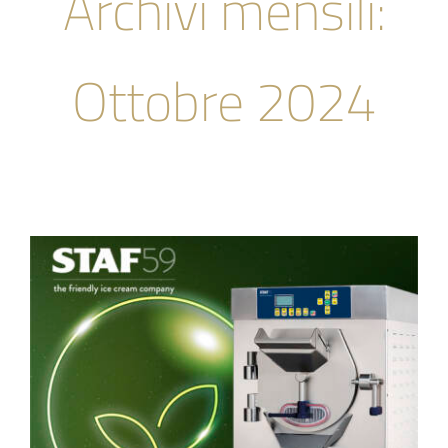
Archivi mensili:
Azienda
Ottobre 2024
News & Eventi
Academy
Contatti
🍨 Il Gelato Artigianale
FAQS