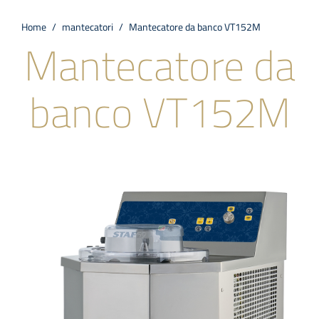
Azienda
Home
/
mantecatori
/
Mantecatore da banco VT152M
Mantecatore da
News & Eventi
banco VT152M
Academy
Contatti
🍨 Il Gelato Artigianale
FAQS