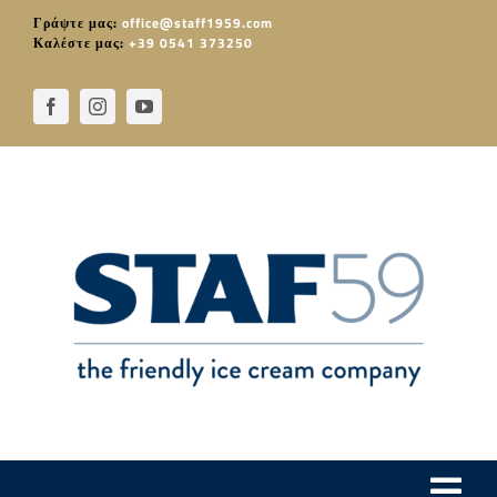
Skip
Γράψτε μας:
office@staff1959.com
to
Καλέστε μας:
+39 0541 373250
content