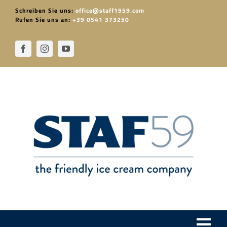
Skip
Schreiben Sie uns:
office@staff1959.com
to
Rufen Sie uns an:
+39 0541 373250
content